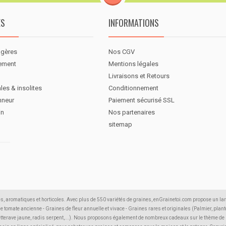
ES
INFORMATIONS
agères
Nos CGV
nement
Mentions légales
Livraisons et Retours
les & insolites
Conditionnement
nneur
Paiement sécurisé SSL
in
Nos partenaires
sitemap
s, aromatiques et horticoles. Avec plus de 550 variétés de graines, enGrainetoi.com propose un la
 de tomate ancienne - Graines de fleur annuelle et vivace - Graines rares et originales (Palmier, plante
etterave jaune, radis serpent,...). Nous proposons également de nombreux cadeaux sur le thème de la 