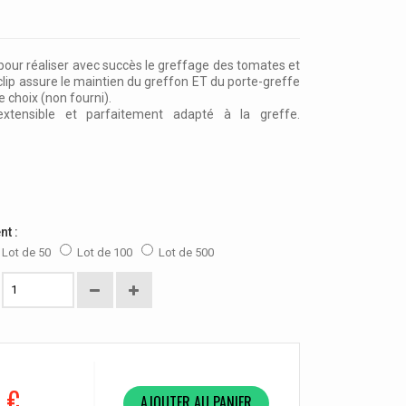
 pour réaliser avec succès le greffage des tomates et
clip assure le maintien du greffon ET du porte-greffe
re choix (non fourni).
 extensible et parfaitement adapté à la greffe.
nt :
Lot de 50
Lot de 100
Lot de 500
0 €
AJOUTER AU PANIER