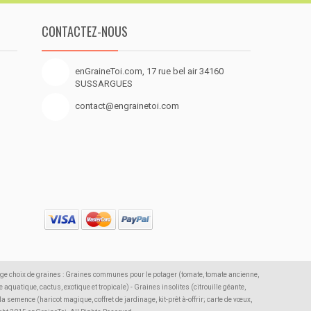
CONTACTEZ-NOUS
enGraineToi.com, 17 rue bel air 34160
SUSSARGUES
contact@engrainetoi.com
rge choix de graines : Graines communes pour le potager (tomate, tomate ancienne,
 aquatique, cactus, exotique et tropicale) - Graines insolites (citrouille géante,
semence (haricot magique, coffret de jardinage, kit-prêt à-offrir; carte de vœux,