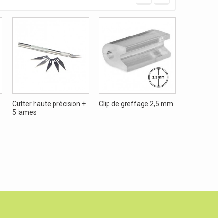
5
Cutter haute précision +
Clip de greffage 2,5 mm
Clip de gr
5 lames
trou tuteu