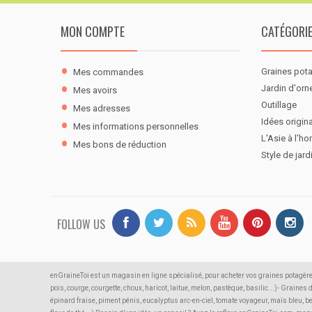
MON COMPTE
CATÉGORI
Graines pot
Mes commandes
Jardin d'or
Mes avoirs
Outillage
Mes adresses
Idées origina
Mes informations personnelles
L'Asie à l'ho
Mes bons de réduction
Style de jard
FOLLOW US
enGraineToi est un magasin en ligne spécialisé, pour acheter vos graines potagère
pois, courge, courgette, choux, haricot, laitue, melon, pastèque, basilic...)- Graines
épinard fraise, piment pénis, eucalyptus arc-en-ciel, tomate voyageur, maïs bleu, b