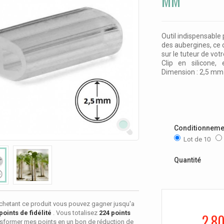
MM
Outil indispensable
des aubergines, ce 
sur le tuteur de vot
Clip en silicone,
Dimension : 2,5 mm
Conditionneme
Lot de 10
Quantité
chetant ce produit vous pouvez gagner jusqu'a
points de fidélité
. Vous totalisez
224
points
2,8
sformer mes points en un bon de réduction de