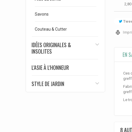
2,80
Savons
Twee
Couteau & Cutter
Impr
IDÉES ORIGINALES &
INSOLITES
EN S
L'ASIE À L'HONNEUR
Ces c
greff
STYLE DE JARDIN
Fabri
greff
Le tr
8 AUT