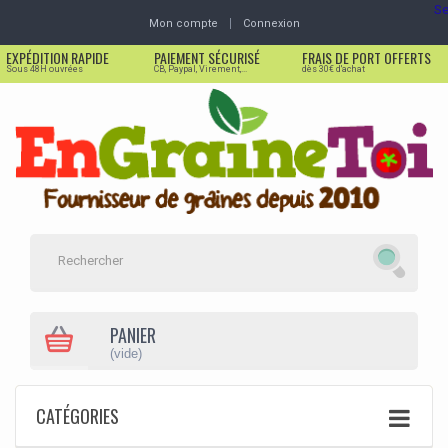
Se
Mon compte
Connexion
EXPÉDITION RAPIDE
PAIEMENT SÉCURISÉ
FRAIS DE PORT OFFERTS
Sous 48H ouvrées
CB, Paypal, Virement,...
dès 30€ d'achat
PANIER
(vide)
CATÉGORIES