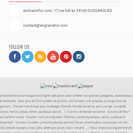
enGraineToi.com, 17 rue bel air 34160 SUSSARGUES
contact@engrainetoi.com
FOLLOW US
enGraineToi est un magasin en ligne spécialisé, pour acheter vos graines potagères, aromatiques
et horticoles. Avec plus de 550 variétés de graines, enGrainetoi.com propose un large choix de
graines : Graines communes pour le potager (tomate, tomate ancienne, pois, courge, courgette,
choux, haricot, laitue, melon, pastèque, basilic...)- Graines de tomate ancienne - Graines de fleur
annuelle et vivace - Graines rares et originales (Palmier, plante aquatique, cactus, exotique et
tropicale) - Graines insolites (citrouille géante, épinard fraise, piment pénis, eucalyptus arc-en-
ciel, tomate voyageur, maïs bleu, betterave jaune, radis serpent,...). Nous proposons également de