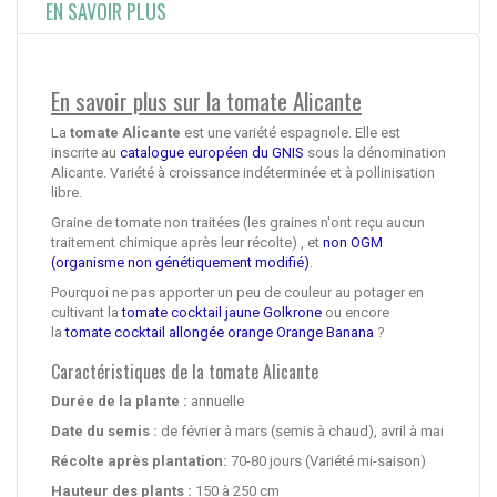
EN SAVOIR PLUS
En savoir plus sur la tomate Alicante
La
tomate Alicante
est une variété espagnole. Elle est
inscrite au
catalogue européen du GNIS
sous la dénomination
Alicante. Variété à croissance indéterminée et à pollinisation
libre.
Graine de tomate non traitées (les graines n'ont reçu aucun
traitement chimique après leur récolte) , et
non OGM
(organisme non génétiquement modifié)
.
Pourquoi ne pas apporter un peu de couleur au potager en
cultivant la
tomate cocktail jaune Golkrone
ou encore
la
tomate cocktail allongée orange Orange Banana
?
Caractéristiques de la tomate Alicante
Durée de la plante :
annuelle
Date du semis :
de février à mars (semis à chaud), avril à mai
Récolte après plantation:
70-80 jours (Variété mi-saison)
Hauteur des plants :
150 à 250 cm