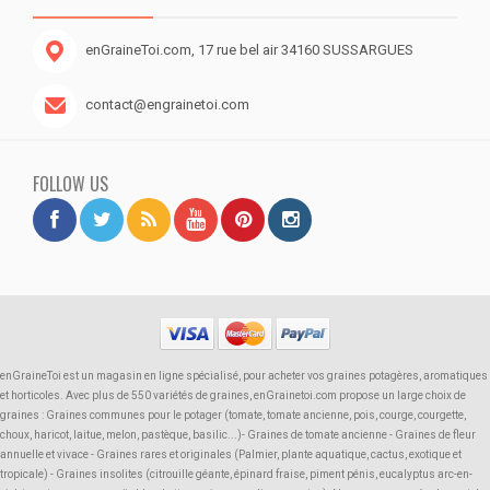
enGraineToi.com, 17 rue bel air 34160 SUSSARGUES
contact@engrainetoi.com
FOLLOW US
enGraineToi est un magasin en ligne spécialisé, pour acheter vos graines potagères, aromatiques
et horticoles. Avec plus de 550 variétés de graines, enGrainetoi.com propose un large choix de
graines : Graines communes pour le potager (tomate, tomate ancienne, pois, courge, courgette,
choux, haricot, laitue, melon, pastèque, basilic...)- Graines de tomate ancienne - Graines de fleur
annuelle et vivace - Graines rares et originales (Palmier, plante aquatique, cactus, exotique et
tropicale) - Graines insolites (citrouille géante, épinard fraise, piment pénis, eucalyptus arc-en-