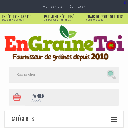
Se
Mon compte
Connexion
EXPÉDITION RAPIDE
PAIEMENT SÉCURISÉ
FRAIS DE PORT OFFERTS
Sous 48H ouvrées
CB, Paypal, Virement,...
dès 30€ d'achat
PANIER
(vide)
CATÉGORIES