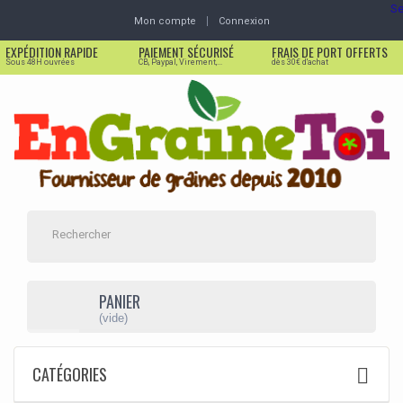
Se
Mon compte
Connexion
EXPÉDITION RAPIDE
PAIEMENT SÉCURISÉ
FRAIS DE PORT OFFERTS
Sous 48H ouvrées
CB, Paypal, Virement,...
dès 30€ d'achat
PANIER
(vide)
CATÉGORIES