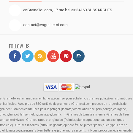
enGraineToi.com, 17 rue bel air 34160 SUSSARGUES
contact@engrainetoi.com
FOLLOW US
enGraineToi est un magasin en ligne spécialisé, pour acheter vos graines potagères, aromatiques
et horticoles. Avec plus de 550 variétés de graines, enGrainetoi.com propose un large choix de
graines : Graines communes pour le potager (tomate, tomate ancienne, pois, courge, courgette,
choux, haricot, laitue, melon, pastèque, basilic...)- Graines de tomate ancienne - Graines de fleur
annuelle et vivace - Graines rares et originales (Palmier, plante aquatique, cactus, exotique et
tropicale) - Graines insolites (citrouille géante, épinard fraise, piment pénis, eucalyptus arc-en-
ciel, tomate voyageur, maïs bleu, betterave jaune, radis serpent,...). Nous proposons également de