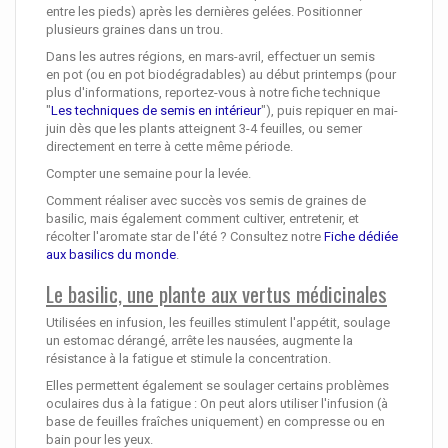
entre les pieds) après les dernières gelées. Positionner
plusieurs graines dans un trou.
Dans les autres régions, en mars-avril, effectuer un semis
en pot (ou en pot biodégradables) au début printemps (pour
plus d'informations, reportez-vous à notre fiche technique
"
Les techniques de semis en intérieur
"), puis repiquer en mai-
juin dès que les plants atteignent 3-4 feuilles, ou semer
directement en terre à cette même période.
Compter une semaine pour la levée.
Comment réaliser avec succès vos semis de graines de
basilic, mais également comment cultiver, entretenir, et
récolter l'aromate star de l'été ? Consultez notre
Fiche dédiée
aux basilics du monde
.
Le basilic, une plante aux vertus médicinales
Utilisées en infusion, les feuilles stimulent l'appétit, soulage
un estomac dérangé, arrête les nausées, augmente la
résistance à la fatigue et stimule la concentration.
Elles permettent également se soulager certains problèmes
oculaires dus à la fatigue : On peut alors utiliser l'infusion (à
base de feuilles fraîches uniquement) en compresse ou en
bain pour les yeux.