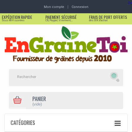
Se
Mon compte
Connexion
EXPÉDITION RAPIDE
PAIEMENT SÉCURISÉ
FRAIS DE PORT OFFERTS
Sous 48H ouvrées
CB, Paypal, Virement,...
dès 30€ d'achat
PANIER
(vide)
CATÉGORIES